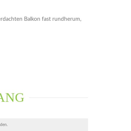
erdachten Balkon fast rundherum,
ANG
aden.